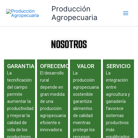
Ir
Main
Producción
al
Agropecuaria
Men
contenido
NOSOTROS
GARANTIA
OFRECEMOS
VALOR
SERVICIO
La
El desarrollo
La
La
tecnificación
rural
producción
integración
del campo
depende en
agropecuaria
entre
permite
gran medida
sostenible
agricultura y
aumentar la
de una
garantiza
ganadería
productividad
producción
alimentos
favorece
y mejorar la
agropecuaria
de calidad
sistemas
calidad de
eficiente e
mientras
productivos
vida de los
innovadora.
protege los
más
productores.
recursos
equilibrados